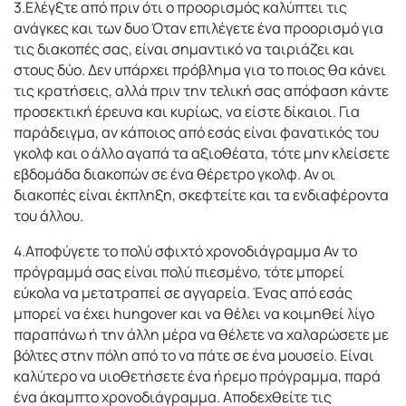
3.Ελέγξτε από πριν ότι ο προορισμός καλύπτει τις
ανάγκες και των δυο Όταν επιλέγετε ένα προορισμό για
τις διακοπές σας, είναι σημαντικό να ταιριάζει και
στους δύο. Δεν υπάρχει πρόβλημα για το ποιος θα κάνει
τις κρατήσεις, αλλά πριν την τελική σας απόφαση κάντε
προσεκτική έρευνα και κυρίως, να είστε δίκαιοι. Για
παράδειγμα, αν κάποιος από εσάς είναι φανατικός του
γκολφ και ο άλλο αγαπά τα αξιοθέατα, τότε μην κλείσετε
εβδομάδα διακοπών σε ένα θέρετρο γκολφ. Αν οι
διακοπές είναι έκπληξη, σκεφτείτε και τα ενδιαφέροντα
του άλλου.
4.Αποφύγετε το πολύ σφιχτό χρονοδιάγραμμα Αν το
πρόγραμμά σας είναι πολύ πιεσμένο, τότε μπορεί
εύκολα να μετατραπεί σε αγγαρεία. Ένας από εσάς
μπορεί να έχει hungover και να θέλει να κοιμηθεί λίγο
παραπάνω ή την άλλη μέρα να θέλετε να χαλαρώσετε με
βόλτες στην πόλη από το να πάτε σε ένα μουσείο. Είναι
καλύτερο να υιοθετήσετε ένα ήρεμο πρόγραμμα, παρά
ένα άκαμπτο χρονοδιάγραμμα. Αποδεχθείτε τις