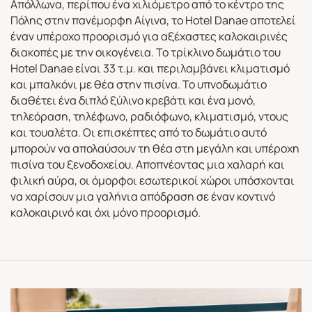
Απόλλωνα, περίπου ένα χιλιόμετρο από το κέντρο της
Πόλης στην πανέμορφη Αίγινα, το Hotel Danae αποτελεί
έναν υπέροχο προορισμό για αξέχαστες καλοκαιρινές
διακοπές με την οικογένεια. Το τρίκλινο δωμάτιο του
Hotel Danae είναι 33 τ.μ. και περιλαμβάνει κλιματισμό
και μπαλκόνι με θέα στην πισίνα. Το υπνοδωμάτιο
διαθέτει ένα διπλό ξύλινο κρεβάτι και ένα μονό,
τηλεόραση, τηλέφωνο, ραδιόφωνο, κλιματισμό, ντους
και τουαλέτα. Οι επισκέπτες από το δωμάτιο αυτό
μπορούν να απολαύσουν τη θέα στη μεγάλη και υπέροχη
πισίνα του ξενοδοχείου. Αποπνέοντας μια χαλαρή και
φιλική αύρα, οι όμορφοι εσωτερικοί χώροι υπόσχονται
να χαρίσουν μια γαλήνια απόδραση σε έναν κοντινό
καλοκαιρινό και όχι μόνο προορισμό.