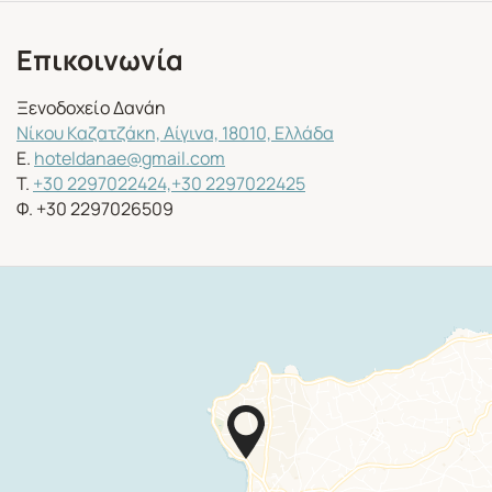
Επικοινωνία
Ξενοδοχείο Δανάη
Νίκου Καζατζάκη, Αίγινα, 18010, Ελλάδα
E.
hoteldanae@gmail.com
T.
+30 2297022424,
+30 2297022425
Φ. +30 2297026509