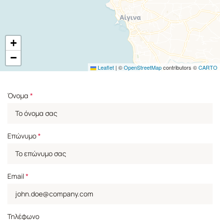
+
−
Leaflet
|
©
OpenStreetMap
contributors ©
CARTO
Όνομα
*
Επώνυμο
*
Email
*
Τηλέφωνο