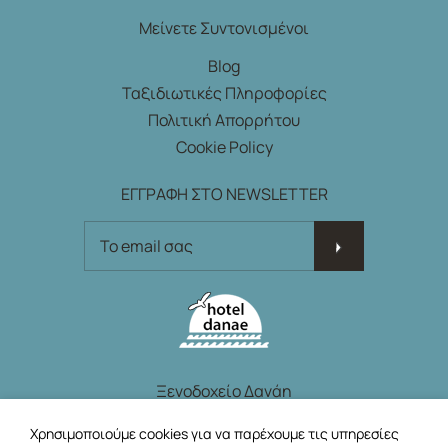
Μείνετε Συντονισμένοι
Blog
Ταξιδιωτικές Πληροφορίες
Πολιτική Απορρήτου
Cookie Policy
ΕΓΓΡΑΦΗ ΣΤΟ NEWSLETTER
ΕΓΓΡΑΦΗ ΣΤΟ NEWSLETTER
Ξενοδοχείο Δανάη
Νίκου Καζατζάκη, Αίγινα, 18010, Ελλάδα
Χρησιμοποιούμε cookies για να παρέχουμε τις υπηρεσίες
E.
hoteldanae@gmail.com