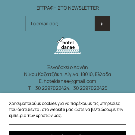
ΕΓΓΡΑΦΗ ΣΤΟ NEWSLETTER
ΕΓΓΡΑΦΗ ΣΤΟ NEWSLETTER
Ξενοδοχείο Δανάη
Νίκου Καζατζάκη, Αίγινα, 18010, Ελλάδα
E.
hoteldanae@gmail.com
T.
+30 2297022424,
+30 2297022425
Φ. +30 2297026509
Χρησιμοποιούμε cookies για να παρέχουμε τις υπηρεσίες
Ακολουθήστε μας
που διατίθενται στο website μας ώστε να βελτιώσουμε την
εμπειρία των χρηστών μας.
Τοπική ώρα:
22:59